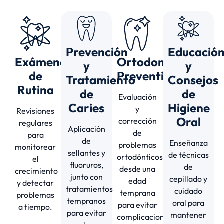
Prevención
Educació
Exámenes
Ortodoncia
y
y
de
Preventiva
Tratamiento
Consejos
Rutina
de
de
Evaluación
Caries
Higiene
y
Revisiones
Oral
corrección
regulares
Aplicación
de
para
de
Enseñanza
problemas
monitorear
sellantes y
de técnicas
ortodónticos
el
fluoruros,
de
desde una
crecimiento
junto con
cepillado y
edad
y detectar
tratamientos
cuidado
temprana
problemas
tempranos
oral para
para evitar
a tiempo.
para evitar
mantener
complicaciones